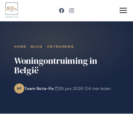
Doorgaan
naar
inhoud
HOME · BLOG · ONTRUIMING
Woningontruiming in
België
Team Nota-Fix
·
28 juni 2026
·
4 min lezen
NF