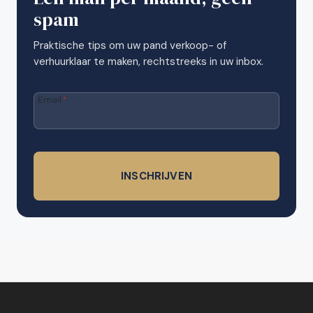
t
spam
r
u
Praktische tips om uw pand verkoop- of
i
verhuurklaar te maken, rechtstreeks in uw inbox.
m
i
n
Email
*
g
i
n
B
e
INSCHRIJVEN
l
g
i
ë