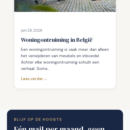
r
h
u
i
s
juni 28, 2026
i
Woningontruiming in België
n
B
Een woningontruiming is vaak meer dan alleen
e
het verwijderen van meubels en inboedel.
l
Achter elke woningontruiming schuilt een
g
i
verhaal. Soms…
ë
Lees verder
?
:
W
o
n
i
n
g
BLIJF OP DE HOOGTE
o
Eén mail per maand, geen
n