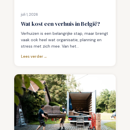
d
b
e
juli 1, 2026
h
Wat kost een verhuis in België?
e
e
Verhuizen is een belangrijke stap, maar brengt
r
vaak ook heel wat organisatie, planning en
stress met zich mee. Van het…
Lees verder
:
W
a
t
k
o
s
t
e
e
n
v
e