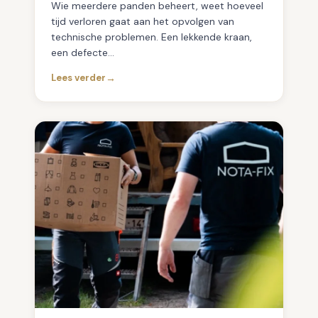
Wie meerdere panden beheert, weet hoeveel
tijd verloren gaat aan het opvolgen van
technische problemen. Een lekkende kraan,
een defecte…
Lees verder
:
T
e
c
h
n
i
s
c
h
v
a
s
t
g
o
e